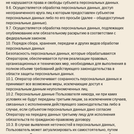
не нарушаются права и свободы субъекта персональных данных.
Сертификаты
9.6. Осуществляется обработка персональных данных, доступ
Контакты
неограниченного круга лиц к которым предоставлен субъектом
О бренде
персональных данных либо по его просьбе (далее – общедоступные
персональные данные).
9.7. Осуществляется обработка персональных данных, подлежащих
опубликованию или обязательному раскрытию в соответствии с
Бренд VivaLaBorsa
федеральным законом.
представлен в шоуруме
10. Порядок сбора, хранения, передачи и других видов обработки
российских дизайнеров
на
персональных данных
Патриарших She Art Soul.
Безопасность персональных данных, которые обрабатываются
Москва, Переулок Большой
Оператором, обеспечивается путем реализации правовых,
Козихинский 22 стр. 2
организационных и технических мер, необходимых для выполнения в
телефон
+7 (916) 590-08-08
полном объеме требований действующего законодательства в
области защиты персональных данных.
10.1. Оператор обеспечивает сохранность персональных данных и
принимает все возможные меры, исключающие доступ к
персональным данным неуполномоченных лиц.
10.2. Персональные данные Пользователя никогда, ни при каких
договор оферты
условиях не будут переданы третьим лицам, за исключением случаев,
юридическая информация
связанных с исполнением действующего законодательства либо в
политика конфиденциальности
случае, если субъектом персональных данных дано согласие
Оператору на передачу данных третьему лицу для исполнения
обязательств по гражданско-правовому договору.
10.3. В случае выявления неточностей в персональных данных,
Пользователь может актуализировать их самостоятельно, путем
разработка под ключ