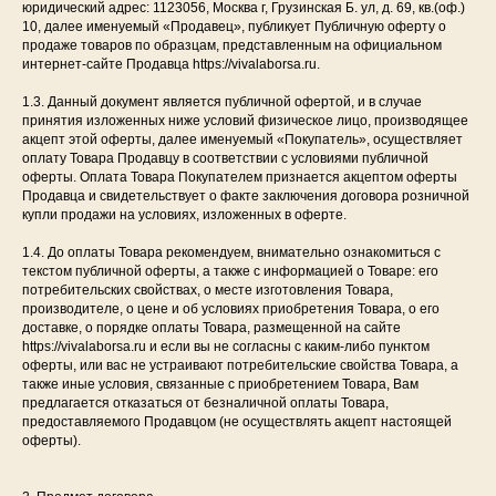
юридический адрес: 1123056, Москва г, Грузинская Б. ул, д. 69, кв.(оф.)
10, далее именуемый «Продавец», публикует Публичную оферту о
продаже товаров по образцам, представленным на официальном
интернет-сайте Продавца https://vivalaborsa.ru.
1.3. Данный документ является публичной офертой, и в случае
принятия изложенных ниже условий физическое лицо, производящее
акцепт этой оферты, далее именуемый «Покупатель», осуществляет
оплату Товара Продавцу в соответствии с условиями публичной
оферты. Оплата Товара Покупателем признается акцептом оферты
Продавца и свидетельствует о факте заключения договора розничной
купли продажи на условиях, изложенных в оферте.
1.4. До оплаты Товара рекомендуем, внимательно ознакомиться с
текстом публичной оферты, а также с информацией о Товаре: его
потребительских свойствах, о месте изготовления Товара,
производителе, о цене и об условиях приобретения Товара, о его
доставке, о порядке оплаты Товара, размещенной на сайте
https://vivalaborsa.ru и если вы не согласны с каким-либо пунктом
оферты, или вас не устраивают потребительские свойства Товара, а
также иные условия, связанные с приобретением Товара, Вам
предлагается отказаться от безналичной оплаты Товара,
предоставляемого Продавцом (не осуществлять акцепт настоящей
оферты).