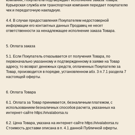
компании, Покупатель подтверждает исполнение заказа Товара.
Каталог
Курьерская служба или транспортная компания передает покупателю
Доставка и оплата
чек и передаточную накладную.
Сертификаты
Контакты
4.4. В случае предоставления Покупателем недостоверной
О бренде
информации его контактных данных Продавец не несет
ответственности за ненадлежащее исполнение заказа Товара.
5. Оплата заказа
Бренд VivaLaBorsa
представлен в шоуруме
российских дизайнеров
на
5.1. Если Покупатель отказывается от получения Товара, по
Патриарших She Art Soul.
первоначально указанному и подтвержденному в заявке на Товар
Москва, Переулок Большой
адресу, то возврат денежных средств, оплаченных Покупателю за
Козихинский 22 стр. 2
Товар, производится в порядке, установленном абз. 3 п.7.1 раздела 7
телефон
+7 (916) 590-08-08
настоящей оферты.
6. Оплата Товара
6.1. Оплата за Товар принимается, безналичным платежом, с
договор оферты
использованием безналичных способов расчета, указанных на
юридическая информация
интернет-сайте https://vivalaborsa.ru
политика конфиденциальности
6.2. Цена Товара, указана на интернет-сайте https://vivalaborsa.ru
Стоимость доставки описана в п. 4.1 данной Публичной оферты.