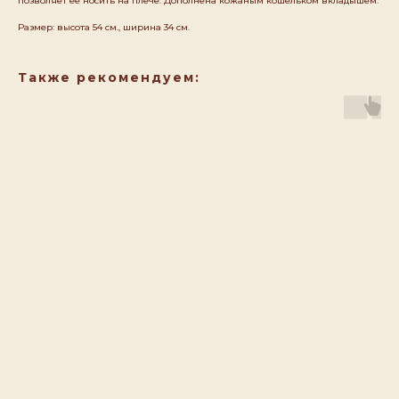
позволяет ее носить на плече. Дополнена кожаным кошельком вкладышем.
Размер: высота 54 см., ширина 34 см.
Также рекомендуем: