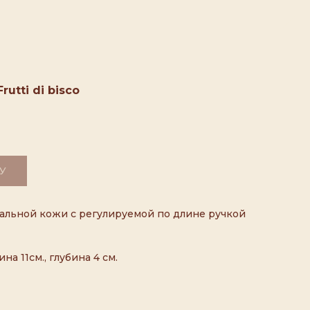
utti di bisco
У
альной кожи с регулируемой по длине ручкой
на 11см., глубина 4 см.